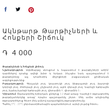
Ակնթարթ. Թարթիչների ԵՒ
Հոնքերի Շիճուկ
֏
4 000
Թարթիչների և հոնքերի շիճուկ
:
Նշանակություն
. ԱկնԹարթը սնուցում և նպաստում է թարթիչների աճին՝
դարձնելով դրանք ավելի խիտ և երկար, ինչպես նաև պաշտպանում է
թարթիչները այլ կոսմետիկ միջոցների բացասական քիմիական
ազդեցությունից։
Բաղադրություն
․
Գերչակի յուղ, կռատուկի յուղ, ձիթապտղի յուղ, խաղողի
կորիզի յուղ, ժոժոբայի յուղ, չիչխանի յուղ, ալոե վերայի յուղ, նարնջի եթերային
յուղ,
իլանգ-իլանգի
եթերային յուղ, վիտամին A, վիտամին E։
Կիրառում
. Օգտագործել երեկոյան, քնելուց 1-2 ժամ առաջ։ Կարելի է օգտագործել
թարթիչաներկից առաջ՝ որպես պաշտպանիչ շերտ։ Մեկ ամիս անընդմեջ
օգտագործելուց հետո մեկ ամսով դադարեցնել օգտագործումը։
Պահել 5°C - 25°C ջերմաստիճանային պայմաններում, արևի լույսից հեռու։